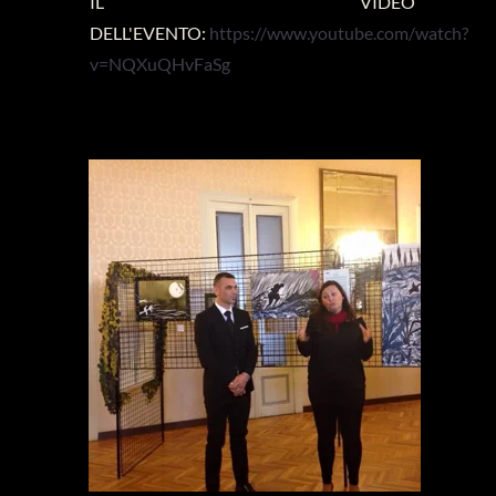
IL VIDEO
DELL'EVENTO:
https://www.youtube.com/watch?
v=NQXuQHvFaSg