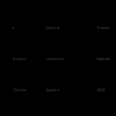
e
Eterni al
Tromsø,
Scultura
confine tra
febbraio
"Gorizia
Spazio e
2020