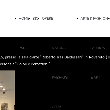
HOME
BIO
OPERE
ARTE & FASHION
PAGE
NATURA
FASHION
, presso la sala d’arte “Roberto Iras Baldessari” in Rovereto (
ersonale “Colori e Percezioni”.
PAESAGGI
& ART
CITTÀ