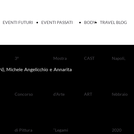
EVENTI FUTURI
EVENTI PASSATI
BODY
TRAVEL BLOG
3°
Mostra
CAST
Napoli,
TN), Michele Angelicchio e Annarita
Concorso
d'Arte
ART
febbraio
di Pittura
"Legami
2020