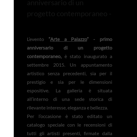
anniversario di un
progetto contemporaneo -
L’evento
“
Arte a Palazzo
” - primo
anniversario di un progetto
contemporaneo,
è stato inaugurato a
settembre 2015. Un appuntamento
artistico senza precedenti, sia per il
prestigio e sia per le dimensioni
espositive. La galleria è situata
all’interno di una sede storica di
rilevante interesse, eleganza e bellezza.
Per l’occasione è stato editato un
catalogo speciale con le recensioni di
tutti gli artisti presenti, firmate dalla